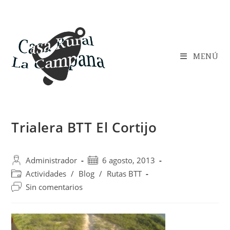
Saltar
al
contenido
MENÚ
Trialera BTT El Cortijo
Autor
Publicación
Administrador
6 agosto, 2013
de
de
Categoría
Actividades
/
Blog
/
Rutas BTT
la
la
de
Comentarios
Sin comentarios
entrada:
entrada:
la
de
entrada:
la
entrada: