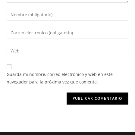
Introduce
tu
nombre
Introduce
o
tu
nombre
dirección
Introduce
de
de
la
usuario
correo
URL
para
electrónico
de
comentar
Guarda mi nombre, correo electrónico y web en este
para
tu
navegador para la próxima vez que comente.
comentar
web
(opcional)