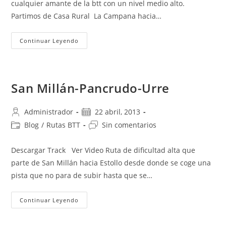
cualquier amante de la btt con un nivel medio alto.
Partimos de Casa Rural La Campana hacia…
Ruta
Continuar Leyendo
San
Millán-
Pazuengos-
Corrales
De
Ortuño
San Millán-Pancrudo-Urre
Autor
Publicación
Administrador
22 abril, 2013
de
de
Categoría
Comentarios
Blog
/
Rutas BTT
Sin comentarios
la
la
de
de
entrada:
entrada:
la
la
Descargar Track Ver Video Ruta de dificultad alta que
entrada:
entrada:
parte de San Millán hacia Estollo desde donde se coge una
pista que no para de subir hasta que se…
San
Continuar Leyendo
Millán-
Pancrudo-
Urre