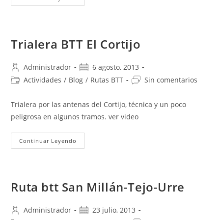
Radicales
En
BTT
Trialera BTT El Cortijo
Autor
Publicación
Administrador
6 agosto, 2013
de
de
Categoría
Comentarios
Actividades
/
Blog
/
Rutas BTT
Sin comentarios
la
la
de
de
entrada:
entrada:
la
la
Trialera por las antenas del Cortijo, técnica y un poco
entrada:
entrada:
peligrosa en algunos tramos. ver video
Trialera
Continuar Leyendo
BTT
El
Cortijo
Ruta btt San Millán-Tejo-Urre
Autor
Publicación
Administrador
23 julio, 2013
de
de