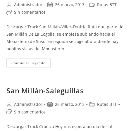
Autor
Publicación
Categoría
Administrador
26 marzo, 2013
Rutas BTT
de
de
de
Comentarios
Sin comentarios
la
la
la
de
entrada:
entrada:
entrada:
la
Descargar Track San Millán-Villar-Fonfria Ruta que parte de
entrada:
San Millán De La Cogolla, se empieza subiendo hacia el
Monasterio de Suso, enseguida se coge altura donde hay
bonitas vistas del Monasterio…
San
Continuar Leyendo
Millán-
Villar
De
Torre-
Fonfria
San Millán-Saleguillas
Autor
Publicación
Categoría
Administrador
26 marzo, 2013
Rutas BTT
de
de
de
Comentarios
Sin comentarios
la
la
la
de
entrada:
entrada:
entrada:
la
Descargar Track Crónica Hoy nos espera un día de sol
entrada: