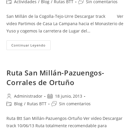
Categoría
Comentarios
Actividades
/
Blog
/
Rutas BTT
Sin comentarios
la
la
de
de
entrada:
entrada:
la
la
San Millán de la Cogolla-Tejo-Urre Descargar track Ver
entrada:
entrada:
video Partimos de Casa La Campana hacia el Monasterio de
Yuso y cogemos la carretera de Lugar del…
Ruta
Continuar Leyendo
Btt
San
Millán-
Tejo-
Urre
Ruta San Millán-Pazuengos-
Corrales de Ortuño
Autor
Publicación
Administrador
18 junio, 2013
de
de
Categoría
Comentarios
Blog
/
Rutas BTT
Sin comentarios
la
la
de
de
entrada:
entrada:
la
la
Ruta Btt San Millán-Pazuengos-Ortuño Ver video Descargar
entrada:
entrada:
track 10/06/13 Ruta totalmente recomendable para