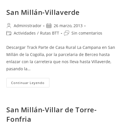
San Millán-Villaverde
Autor
Publicación
Administrador
26 marzo, 2013
de
de
Categoría
Comentarios
Actividades
/
Rutas BTT
Sin comentarios
la
la
de
de
entrada:
entrada:
la
la
Descargar Track Parte de Casa Rural La Campana en San
entrada:
entrada:
Millán de la Cogolla, por la parcelaria de Berceo hasta
enlazar con la carretera que nos lleva hasta Villaverde,
pasando la…
San
Continuar Leyendo
Millán-
Villaverde
San Millán-Villar de Torre-
Fonfria