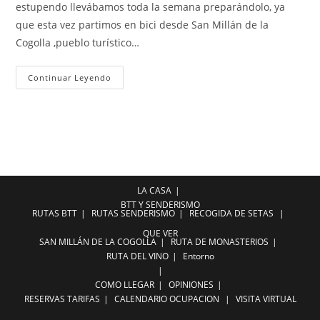
estupendo llevábamos toda la semana preparándolo, ya
que esta vez partimos en bici desde San Millán de la
Cogolla ,pueblo turístico…
San
Continuar Leyendo
Millán-
Saleguillas
LA CASA
BTT Y SENDERISMO
RUTAS BTT
RUTAS SENDERISMO
RECOGIDA DE SETAS
QUE VER
SAN MILLÁN DE LA COGOLLA
RUTA DE MONASTERIOS
RUTA DEL VINO
Entorno
COMO LLEGAR
OPINIONES
RESERVAS
TARIFAS
CALENDARIO OCUPACION
VISITA VIRTUAL