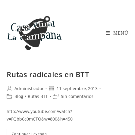
Saltar
al
contenido
MENÚ
Rutas radicales en BTT
Autor
Publicación
Administrador
11 septiembre, 2013
de
de
Categoría
Comentarios
Blog
/
Rutas BTT
Sin comentarios
la
la
de
de
entrada:
entrada:
la
la
http://www.youtube.com/watch?
entrada:
entrada:
v=FQbb6c0mCTQ&w=800&h=450
Rutas
Continuar Leyendo