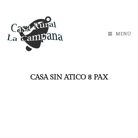
MENÚ
CASA SIN ATICO 8 PAX
FIN
UNA
UNA
CAMA
DE
SEMA
QUIN
SUPL
SEMA
NA
CENA
ETORI