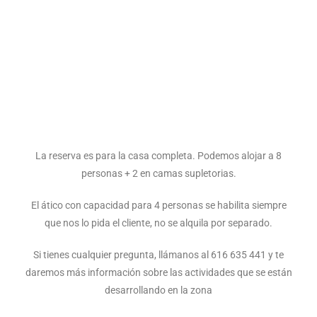
NA
A
12 PAX
12 PAX
12 PAX
Por Noche
La reserva es para la casa completa. Podemos alojar a 8
personas + 2 en camas supletorias.
El ático con capacidad para 4 personas se habilita siempre
que nos lo pida el cliente, no se alquila por separado.
Si tienes cualquier pregunta, llámanos al 616 635 441 y te
daremos más información sobre las actividades que se están
desarrollando en la zona