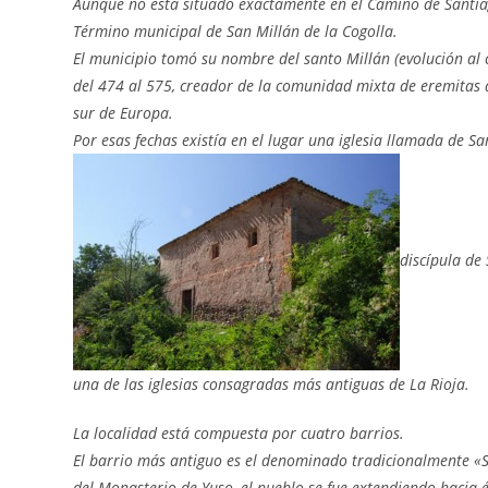
Aunque no está situado exactamente en el Camino de Santiag
Término municipal de San Millán de la Cogolla.
El municipio tomó su nombre del santo Millán (evolución al 
del 474 al 575, creador de la comunidad mixta de eremitas d
sur de Europa.
Por esas fechas existía en el lugar una iglesia llamada de S
discípula de 
una de las iglesias consagradas más antiguas de La Rioja.
La localidad está compuesta por cuatro barrios.
El barrio más antiguo es el denominado tradicionalmente «San
del Monasterio de Yuso, el pueblo se fue extendiendo hacia 