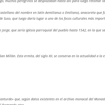
o, muchos peregrinos se desplazaban hasta allí para luego retomar la
castellano del nombre en latín Aemilianus o Emiliano), anacoreta que fu
e Suso, que luego daría lugar a uno de los focos culturales más import
an Jorge, que sería iglesia parroquial del pueblo hasta 1542, en la que 
San Millán. Esta ermita, del siglo XII, se conserva en la actualidad a la
turde» que, según datos existentes en el archivo monacal del Monasterio
él formando otro