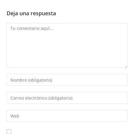
Deja una respuesta
Comentario
Introduce
tu
nombre
Introduce
o
tu
nombre
dirección
Introduce
de
de
la
usuario
correo
URL
para
electrónico